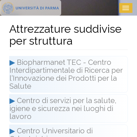
Salta
Togg
al
navig
contenuto
principale
Attrezzature suddivise
per struttura
▶
Biopharmanet TEC - Centro
Interdipartimentale di Ricerca per
l’Innovazione dei Prodotti per la
Salute
▶
Centro di servizi per la salute,
igiene e sicurezza nei luoghi di
lavoro
▶
Centro Universitario di