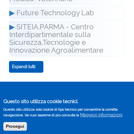
▶
Future Technology Lab
▶
SITEIA.PARMA - Centro
Interdipartimentale sulla
Sicurezza,Tecnologie e
Innovazione Agroalimentare
Espandi tutti
© 2019-2025 Università di Parma - Tutti i diritti riservati
Questo sito utilizza cookie tecnici.
Sito istituzionale
Note legali
Redazione
Questo sito utilizza solo cookie di tipo tecnico per consentire la corretta
Footer
Privacy policy di Ateneo
Maggiori informazioni
navigazione. Se vuoi saperne di più consulta la
menu
Prosegui