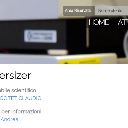
Area Riservata
HOME
AT
ersizer
ile scientifico
 GOTET CLAUDIO
 per informazioni
Andrea