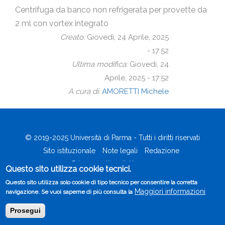
Centrifuga da banco non refrigerata per provette da
2 ml con vortex integrato
Creato:
Giovedì, 24 Aprile, 2025
- 17:52
Ultima modifica:
Giovedì, 24
Aprile, 2025 - 17:52
A cura di:
AMORETTI Michele
© 2019-2025 Università di Parma - Tutti i diritti riservati
Sito istituzionale
Note legali
Redazione
Footer
Privacy policy di Ateneo
Questo sito utilizza cookie tecnici.
menu
Questo sito utilizza solo cookie di tipo tecnico per consentire la corretta
Maggiori informazioni
navigazione. Se vuoi saperne di più consulta la
Prosegui