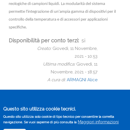
reologiche di campioni liquidi. La modularità del sistema
permette l'integrazione di un'ampia gamma di dispositivi per il
controllo della temperatura e di accessori per applicazioni
specifiche.
Disponibilità per conto terzi
si
Creato:
Giovedì, 11 Novembre,
2021 - 10:53
Ultima modifica:
Giovedì, 11
Novembre, 2021 - 18:57
A cura di:
ARMAGNI Alice
© 2019-2025 Università di Parma - Tutti i diritti riservati
Questo sito utilizza cookie tecnici.
Sito istituzionale
Note legali
Redazione
Questo sito utilizza solo cookie di tipo tecnico per consentire la corretta
Footer
Privacy policy di Ateneo
Maggiori informazioni
navigazione. Se vuoi saperne di più consulta la